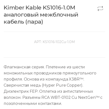
Kimber Kable KS1016-1.0M
аналоговый межблочный
кабель (пара)
АРТ:
KS1016-102Cu-1.0M
Флагманская серия. Плетение из шести
моножильных проводников прямоугольного
профиля. Основа из компаунда X38R™.
Сверхчистая медь (Hyper Pure Copper).
Диэлектрик FEP. Оплетка из антистатичных
волокон. Разъемы RCA WBT-0102 Cu NextGen™ с
позолоченными контактами.