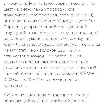
относится к флагманской серии и состоит из
шести моножильных проводников
прямоугольного профиля (соотношение 2:1),
выполненных из сверчистой меди (Hyper Pure
Copper) с упорядоченной молекулярной
структурой и заплетенных вокруг центральной
основы из шумопоглощающего компаунда
X38R™. Используется диэлектрик FEP и оплетка
из антистатичных волокон ESD. KS1016
отличается высочайшим разрешением,
реалистичной динамикой и удивительно
детальным и естественным звуком с широкой
сценой. Кабель оснащен разъемами RCA WBT-
0102 Cu NextGen™ с позолоченными
контактами.
X38R™ – компаунд патентованного состава,
обладающий механической стойкостью,