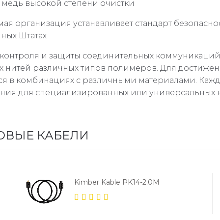
я медь высокой степени очистки
имая организация устанавливает стандарт безопаснос
ных Штатах
я контроля и защиты соединительных коммуникаций
х нитей различных типов полимеров. Для достиже
я в комбинациях с различными материалами. Кажд
ания для специализированных или универсальных 
ОВЫЕ КАБЕЛИ
Kimber Kable PK14-2.0M
5.00
out
of 5