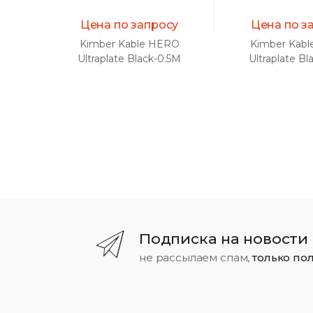
Цена по запросу
Цена по з
Kimber Kable HERO
Kimber Kab
Ultraplate Black-0.5M
Ultraplate Bl
аналоговый межблочный
аналоговый м
кабель (пара)
кабель (п
Подписка на новости
не рассылаем спам,
только по