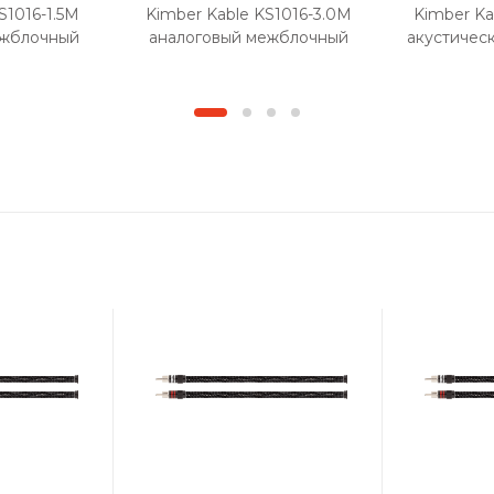
S1016-1.5M
Kimber Kable KS1016-3.0M
Kimber Ka
ежблочный
аналоговый межблочный
акустическ
ара)
кабель (пара)