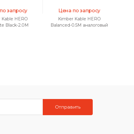
по запросу
Цена по запросу
 Kable HERO
Kimber Kable HERO
K
ate Black-2.0M
Balanced-0.5M аналоговый
Bala
ый межблочный
межблочный кабель (пара)
межб
ель (пара)
Отправить