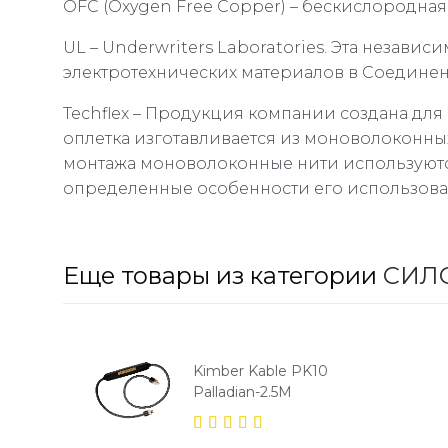
OFC (Oxygen Free Copper) – бескислородна
UL – Underwriters Laboratories. Эта независ
электротехнических материалов в Соединен
Techflex – Продукция компании создана дл
оплетка изготавливается из моноволоконны
монтажа моноволоконные нити используютс
определенные особенности его использов
Еще товары из категории
СИЛ
Kimber Kable PK10
Palladian-2.5M
5.00
out