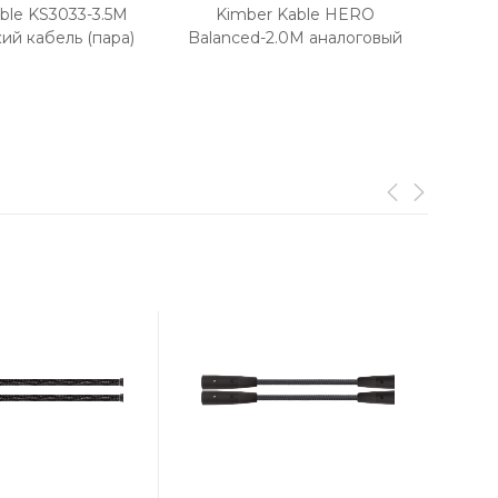
ble KS3033-3.5M
Kimber Kable HERO
Kim
ий кабель (пара)
Balanced-2.0M аналоговый
с
межблочный кабель (пара)