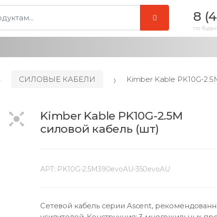
8 (
по будня
СИЛОВЫЕ КАБЕЛИ
Kimber Kable PK10G-2.5
Kimber Kable PK10G-2.5M
силовой кабель (шт)
АРТ:
PK10G-2.5M390evoAU-350evoAU
Сетевой кабель серии Ascent, рекомендованн
усилителей. Конструкция: 3 многожильных пр