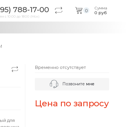
495) 788-17-00
Сумма
0
0
руб
м с 10:00 до 18:00 (Мск)
M
Временно отсутствует
Позвоните
мне
Цена по запросу
ый для
оводника