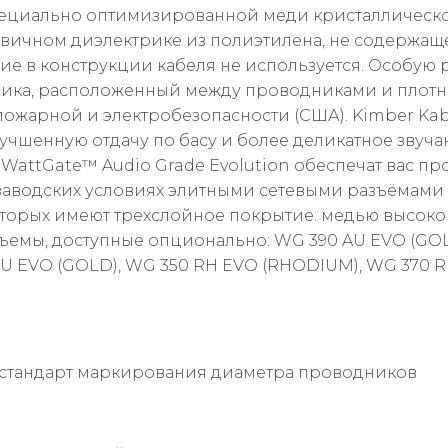
пециально оптимизированной меди кристаллическо
рвичном диэлектрике из полиэтилена, не содержащ
ие в конструкции кабеля не используется. Особую
трика, расположенный между проводниками и плотн
ожарной и электробезопасности (США). Kimber Kab
учшенную отдачу по басу и более деликатное звуча
 WattGate™ Audio Grade Evolution обеспечат вас 
в заводских условиях элитными сетевыми разъёмами
оторых имеют трехслойное покрытие: медью высоко
зъемы, доступные опционально: WG 390 AU EVO (GO
 AU EVO (GOLD), WG 350 RH EVO (RHODIUM), WG 370 
 стандарт маркирования диаметра проводников