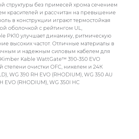
й структуры без примесей хрома сечением
ем красителей и рассчитан на превышение
 роль в конструкции играют термостойкая
ой оболочкой с рейтингом UL,
le PK10 улучшает динамику, ритмическую
ние высоких частот. Отличные материалы в
прочным и надежным силовым кабелем для
 Kimber Kable WattGate™ 390-350 EVO
й степени очистки OFC, никелем и 24К
LD), WG 390 RH EVO (RHODIUM), WG 350 AU
RH EVO (RHODIUM), WG 350I HC