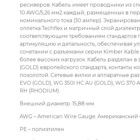
ресиверов. Кабель имеет проводники из с
10 AWG/5,26 мм2 каждый, размещенных в пе
номинального тока (30 ампер). Экранирован
оплётка Techflex и матричный слой диэлек
соответствующим требованиям стандартов п
артикуляцию и детальность, обеспечивая ул
сочетании с разъемами серии Kimber Kable
более высоких нагрузок. Кабель разделан 
(GOLD) европейского стандарта, контакты к
позолотой. Сетевые вилки и аппаратные ра
EVO (GOLD), WG 350I HC AU (GOLD), WG 370
RH (RHODIUM).
Внешний диаметр: 15,88 мм
AWG – American Wire Gauge. Американский
PE – полиэтилен