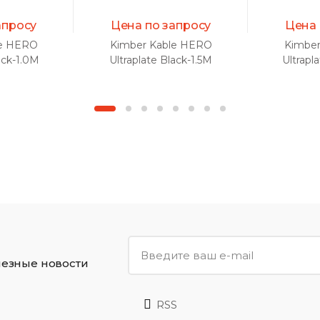
апросу
Цена по запросу
Цена 
le HERO
Kimber Kable HERO
Kimber
ack-1.0M
Ultraplate Black-1.5M
Ultrapl
ежблочный
аналоговый межблочный
аналогов
ара)
кабель (пара)
каб
лезные новости
RSS