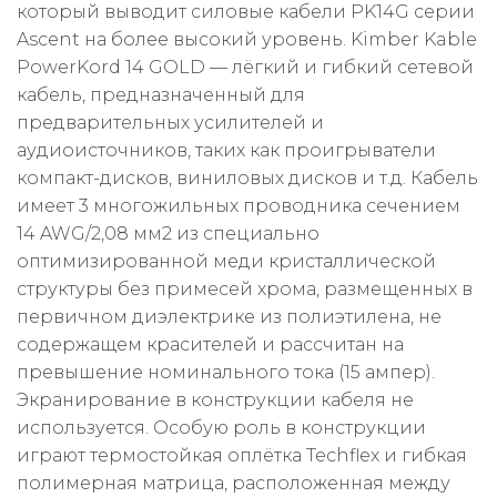
который выводит силовые кабели PK14G серии
Ascent на более высокий уровень. Kimber Kable
PowerKord 14 GOLD — лёгкий и гибкий сетевой
кабель, предназначенный для
предварительных усилителей и
аудиоисточников, таких как проигрыватели
компакт-дисков, виниловых дисков и т.д. Кабель
имеет 3 многожильных проводника сечением
14 AWG/2,08 мм2 из специально
оптимизированной меди кристаллической
структуры без примесей хрома, размещенных в
первичном диэлектрике из полиэтилена, не
содержащем красителей и рассчитан на
превышение номинального тока (15 ампер).
Экранирование в конструкции кабеля не
используется. Особую роль в конструкции
играют термостойкая оплётка Techflex и гибкая
полимерная матрица, расположенная между