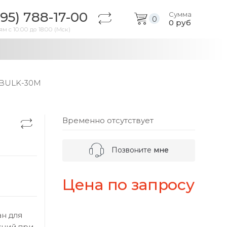
495) 788-17-00
Сумма
0
0
руб
м с 10:00 до 18:00 (Мск)
 BULK-30M
Временно отсутствует
Позвоните
мне
Цена по запросу
ан для
кций при