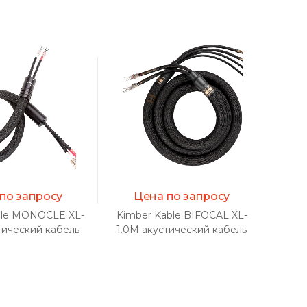
по запросу
Цена по запросу
ble MONOCLE XL-
Kimber Kable BIFOCAL XL-
Kimbe
тический кабель
1.0M акустический кабель
2.5M
(пара)
(пара)