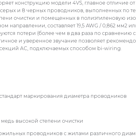
оряет конструкцию модели 4VS, главное отличие от
8 серых и 8 черных проводников, выполненных по т
епени очистки и помещенных в полиэтиленовую из
аправлении, составляет 19,5 AWG / 0,862 мм2 или 9 
ются потери (более чем в два раза по сравнению с
гичное и уверенное звучание позволяет рекомендо
 секций АС, подключаемых способом bi-wiring.
 стандарт маркирования диаметра проводников
я медь высокой степени очистки
огожильных проводников с жилами различного диа