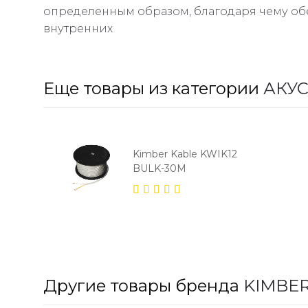
определенным образом, благодаря чему обе
внутренних
Еще товары из категории
АКУ
Kimber Kable KWIK12
BULK-30M
5.00
out
of 5
Другие товары бренда
KIMBER