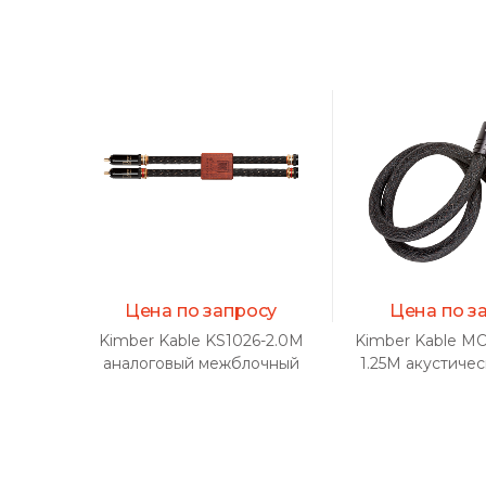
Цена по запросу
Цена по з
Kimber Kable KS1026-2.0M
Kimber Kable M
аналоговый межблочный
1.25M акустиче
кабель (пара)
(пара