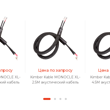
апросу
Цена по запросу
Цена 
ONOCLE XL-
Kimber Kable MONOCLE XL-
Kimber Ka
ский кабель
2.5M акустический кабель
4.5M акус
)
(пара)