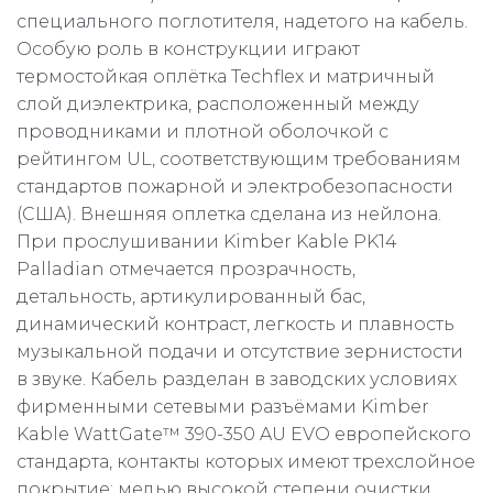
специального поглотителя, надетого на кабель.
Особую роль в конструкции играют
термостойкая оплётка Techflex и матричный
слой диэлектрика, расположенный между
проводниками и плотной оболочкой с
рейтингом UL, соответствующим требованиям
стандартов пожарной и электробезопасности
(США). Внешняя оплетка сделана из нейлона.
При прослушивании Kimber Kable PK14
Palladian отмечается прозрачность,
детальность, артикулированный бас,
динамический контраст, легкость и плавность
музыкальной подачи и отсутствие зернистости
в звуке. Кабель разделан в заводских условиях
фирменными сетевыми разъёмами Kimber
Kable WattGate™ 390-350 AU EVO европейского
стандарта, контакты которых имеют трехслойное
покрытие: медью высокой степени очистки